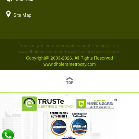
Site Map
You can get more information about Dholera sir on
www.dholerasir.com and www.Dholera.gujarat.gov.in
Copyright@ 2003-2026. All Rights Reserved
www.dholerametrocity.com