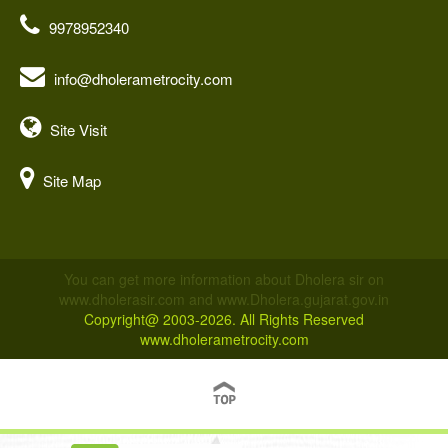
9978952340
info@dholerametrocity.com
Site Visit
Site Map
You can get more information about Dholera sir on
www.dholerasir.com and www.Dholera.gujarat.gov.in
Copyright@ 2003-2026. All Rights Reserved
www.dholerametrocity.com