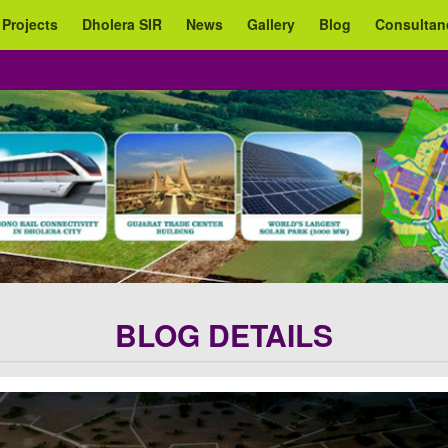
 Projects
Dholera SIR
News
Gallery
Blog
Consultan
BLOG DETAILS