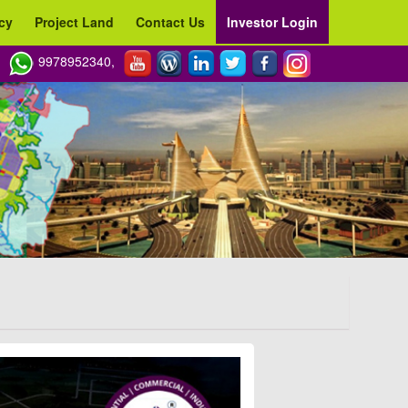
cy
Project Land
Contact Us
Investor Login
9978952340,